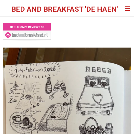
Ga
BED AND BREAKFAST 'DE HAEN'
direct
naar
de
hoofdinhoud