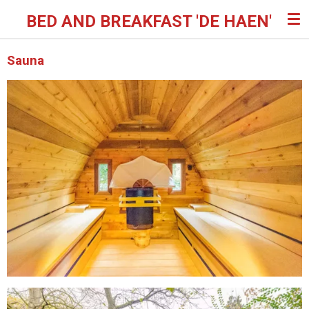
Ga
BED AND BREAKFAST 'DE HAEN'
direct
naar
Sauna
de
hoofdinhoud