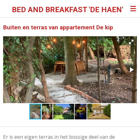
Ga
BED AND BREAKFAST 'DE HAEN'
direct
naar
Buiten en terras van appartement De kip
de
hoofdinhoud
Er is een eigen terras in het bossige deel van de